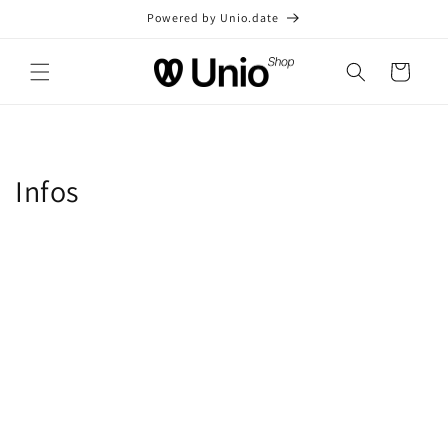
et
Powered by Unio.date
passer
au
contenu
Panier
Infos