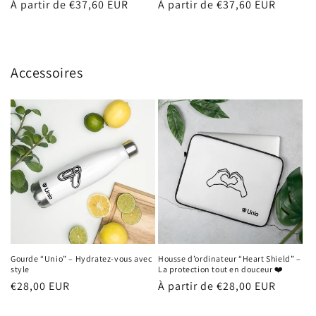
Prix
À partir de €37,60 EUR
Prix
À partir de €37,60 EUR
habituel
habituel
Accessoires
Gourde “Unio” – Hydratez-vous avec
Housse d’ordinateur “Heart Shield” –
style
La protection tout en douceur ❤️
Prix
€28,00 EUR
Prix
À partir de €28,00 EUR
habituel
habituel