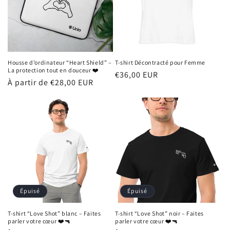
Housse d’ordinateur “Heart Shield” –
T-shirt Décontracté pour Femme
La protection tout en douceur ❤️
Prix
€36,00 EUR
Prix
À partir de €28,00 EUR
habituel
habituel
Épuisé
Épuisé
T-shirt “Love Shot” blanc – Faites
T-shirt “Love Shot” noir – Faites
parler votre cœur ❤️🔫
parler votre cœur ❤️🔫