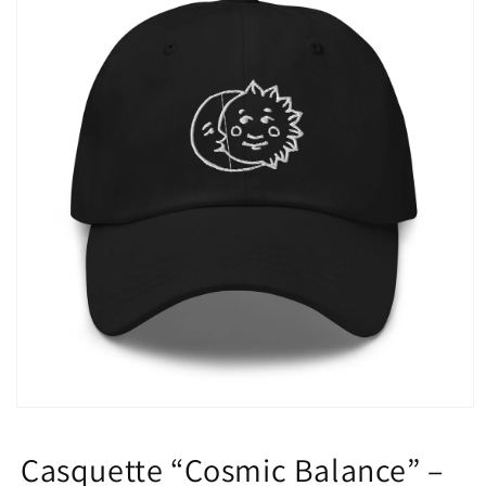
Ouvrir
le
média
Casquette “Cosmic Balance” –
1
dans