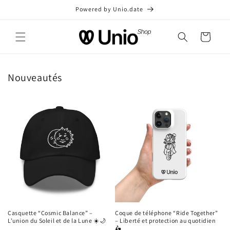
et
Powered by Unio.date
passer
au
contenu
Panier
Nouveautés
Casquette “Cosmic Balance” –
Coque de téléphone “Ride Together”
L’union du Soleil et de la Lune ☀️🌙
– Liberté et protection au quotidien
🛵