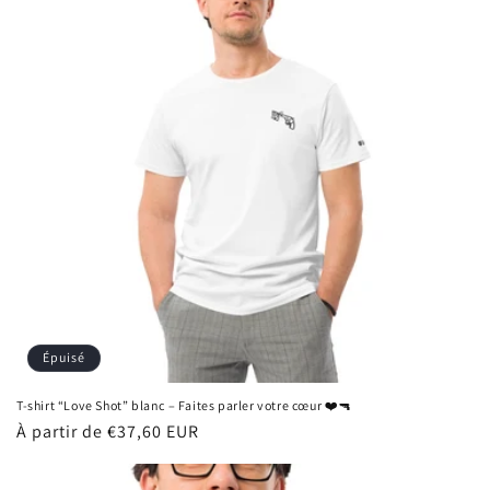
Épuisé
T-shirt “Love Shot” blanc – Faites parler votre cœur ❤️🔫
Prix
À partir de €37,60 EUR
habituel