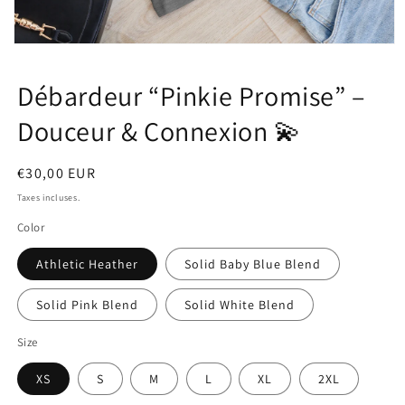
Ouvrir
le
média
Débardeur “Pinkie Promise” –
1
dans
une
Douceur & Connexion 💫
fenêtre
modale
Prix
€30,00 EUR
habituel
Taxes incluses.
Color
Athletic Heather
Solid Baby Blue Blend
Solid Pink Blend
Solid White Blend
Size
XS
S
M
L
XL
2XL