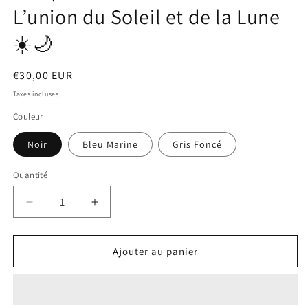
une
L’union du Soleil et de la Lune
fenêtre
modale
☀️🌙
Prix
€30,00 EUR
habituel
Taxes incluses.
Couleur
Noir
Bleu Marine
Gris Foncé
Quantité
Quantité
Réduire
Augmenter
la
la
quantité
quantité
de
de
Ajouter au panier
Casquette
Casquette
“Cosmic
“Cosmic
Balance”
Balance”