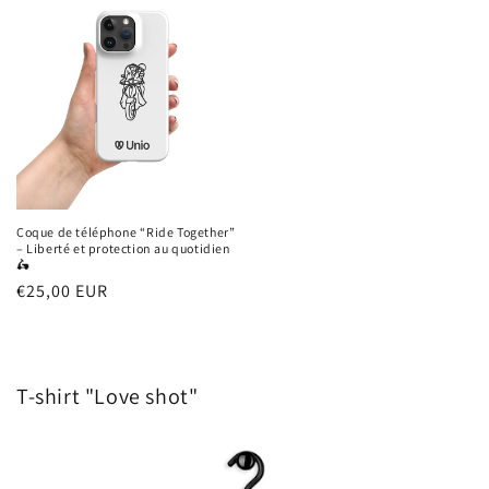
Coque de téléphone “Ride Together”
– Liberté et protection au quotidien
🛵
Prix
€25,00 EUR
habituel
T-shirt "Love shot"