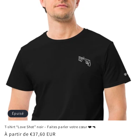
Épuisé
T-shirt “Love Shot” noir – Faites parler votre cœur ❤️🔫
Prix
À partir de €37,60 EUR