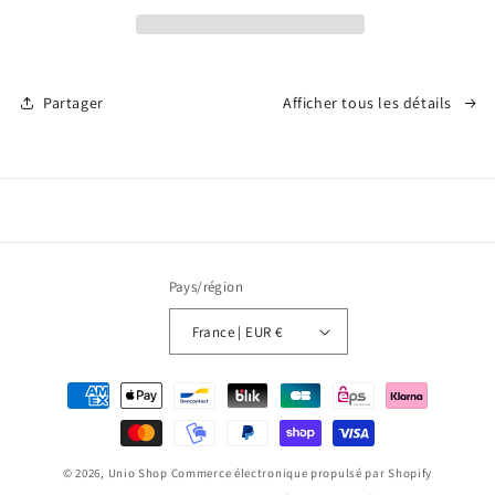
–
–
L’union
L’union
du
du
Soleil
Soleil
et
et
Partager
Afficher tous les détails
de
de
la
la
Lune
Lune
☀️
☀️
🌙
🌙
Pays/région
France | EUR €
Moyens
de
paiement
© 2026,
Unio Shop
Commerce électronique propulsé par Shopify