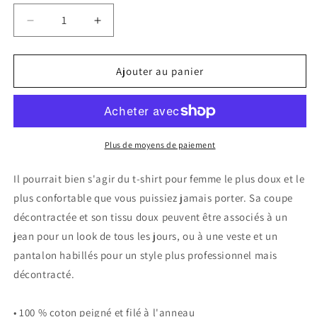
Réduire
Augmenter
la
la
quantité
quantité
de
de
Ajouter au panier
T-
T-
shirt
shirt
Décontracté
Décontracté
pour
pour
Femme
Femme
Plus de moyens de paiement
Il pourrait bien s'agir du t-shirt pour femme le plus doux et le
plus confortable que vous puissiez jamais porter. Sa coupe
décontractée et son tissu doux peuvent être associés à un
jean pour un look de tous les jours, ou à une veste et un
pantalon habillés pour un style plus professionnel mais
décontracté.
• 100 % coton peigné et filé à l'anneau