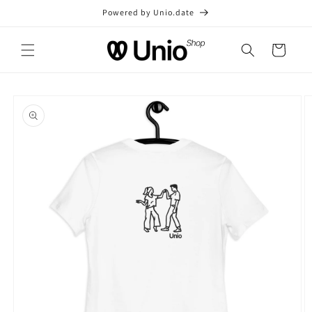
et
Powered by Unio.date
passer
au
contenu
Panier
Passer aux
informations
produits